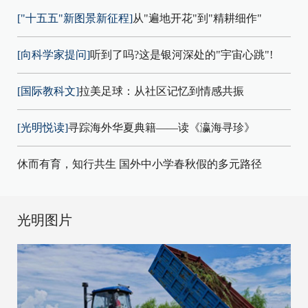
["十五五"新图景新征程]
从"遍地开花"到"精耕细作"
[向科学家提问]
听到了吗?这是银河深处的"宇宙心跳"!
[国际教科文]
拉美足球：从社区记忆到情感共振
[光明悦读]
寻踪海外华夏典籍——读《瀛海寻珍》
休而有育，知行共生 国外中小学春秋假的多元路径
光明图片