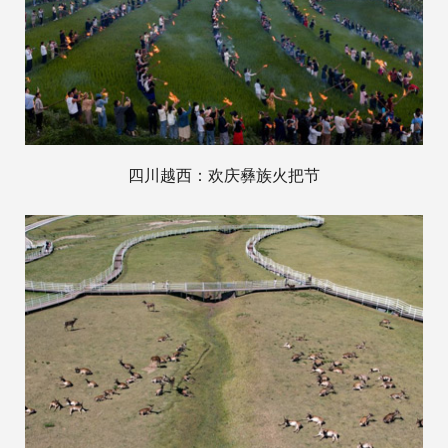
四川越西：欢庆彝族火把节