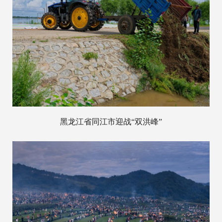
黑龙江省同江市迎战“双洪峰”