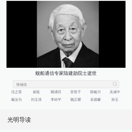
舰船通信专家陆建勋院士逝世
沈之荃
崔崑
顾诵芬
苏哲子
陈毓川
吴咸中
戴汝为
刘玉清
李幼平
魏正耀
吴德馨
孙玉
光明导读