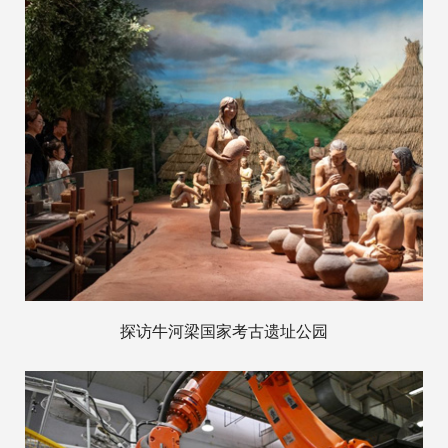
探访牛河梁国家考古遗址公园