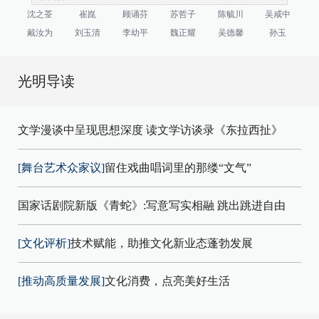
沈之荃
崔崑
顾诵芬
苏哲子
陈毓川
吴咸中
戴汝为
刘玉清
李幼平
魏正耀
吴德馨
孙玉
光明导读
文学漫谈中呈现思想深度 读文学访谈录《东拉西扯》
[舞台艺术众家议]
留住戏曲唱词里的那缕“文气”
国家话剧院新版《青蛇》:写意写实相融 跳出跳进自由
[文化评析]
技术赋能，助推文化新业态蓬勃发展
[推动高质量发展]
文化消费，点亮美好生活