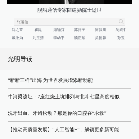
舰船通信专家陆建勋院士逝世
沈之荃
崔崑
顾诵芬
苏哲子
陈毓川
吴咸中
戴汝为
刘玉清
李幼平
魏正耀
吴德馨
孙玉
光明导读
“新新三样”出海 为世界发展增添新动能
牛河梁遗址：7座红烧土坑排列与北斗七星高度相似
洗牙出血、牙齿松动？那是你的口腔在“求救”
【推动高质量发展】“人工智能+”，解锁更多新可能