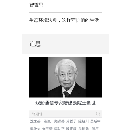
智哲思
生态环境法典，这样守护咱的生活
追思
舰船通信专家陆建勋院士逝世
沈之荃
崔崑
顾诵芬
苏哲子
陈毓川
吴咸中
戴汝为
刘玉清
李幼平
魏正耀
吴德馨
孙玉