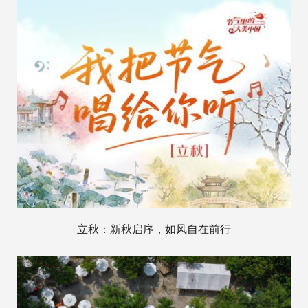
立秋：新秋启序，如风自在前行