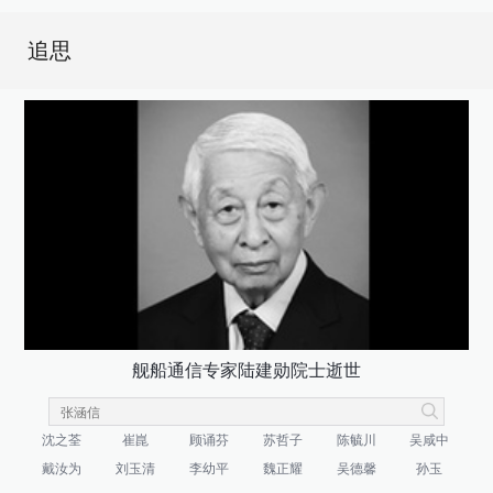
追思
舰船通信专家陆建勋院士逝世
沈之荃
崔崑
顾诵芬
苏哲子
陈毓川
吴咸中
戴汝为
刘玉清
李幼平
魏正耀
吴德馨
孙玉