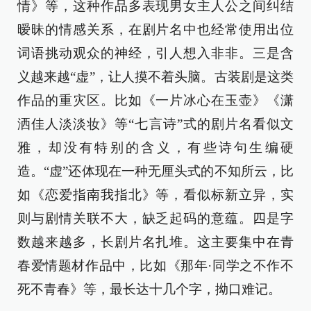
情》等，这种作品多表现男女主人公之间纠结
暧昧的情感关系，在剧片名中也经常使用出位
词语挑动观众的神经，引人想入非非。三是含
义越来越“虚”，让人摸不着头脑。古装剧是这类
作品的重灾区。比如《一片冰心在玉壶》《潇
洒佳人淡淡妆》等“七言诗”式的剧片名看似文
雅，却没有特别的含义，有些诗句生编硬
造。“虚”还体现在一种无厘头式的不知所云，比
如《恋爱指南我指北》等，看似标新立异，实
则与剧情关联不大，缺乏起码的意蕴。四是字
数越来越多，长剧片名扎堆。这主要集中在青
春爱情题材作品中，比如《那年·同学之不作不
死不青春》等，最长达十几个字，拗口难记。