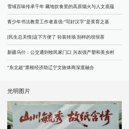
雪域百味传承千年 藏地饮食里的高原烟火与人文底蕴
青少年书法教育工作者袁强:“写好汉字”是美育之基
[民生总关情]这下方便了
轻装转场
别样的坝坝茶
新疆乌什：公交通到牧民家门口
兴农强产塑和美乡村
“东北超”票根经济助辽宁文旅体商深度融合
光明图片