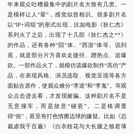
年来观众吐槽最集中的剧片名大致有几类。一
是模样让人“晕”，感觉似曾相识。很多剧片名
以“IP+词组”的形式出现，比如电影《狄仁杰》
系列火了之后，出现了十几部《狄仁杰之**》
的作品，还有各种“囧”体、“西游”体等。说到
底，就是部分片方喜欢走捷径、蹭热点、追爆
款。一部作品火了，就模仿该爆款制作“高仿”产
品，在表现风格、演员选取、视觉呈现等各方
面贴合原作，使观众难分“李逵”和“李鬼”。等观
众点击进去看，才发现被骗。这种剧片名不是
无意撞车，而是故意“碰瓷”。二是格调显
得“俗”，甚至有打色情擦边球的嫌疑。比如《总
裁虐我千百遍》《白衣校花与大长腿之狼君薄