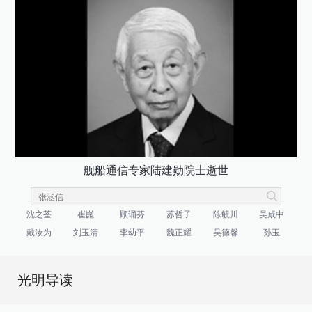
舰船通信专家陆建勋院士逝世
沈之荃
崔崑
顾诵芬
苏哲子
陈毓川
吴咸中
戴汝为
刘玉清
李幼平
魏正耀
吴德馨
孙玉
光明导读