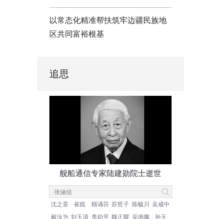
以常态化精准帮扶筑牢边疆民族地
区共同富裕根基
追思
舰船通信专家陆建勋院士逝世
沈之荃
崔崑
顾诵芬
苏哲子
陈毓川
吴咸中
戴汝为
刘玉清
李幼平
魏正耀
吴德馨
孙玉