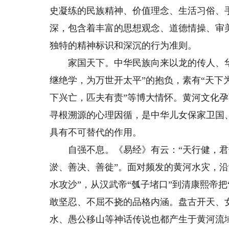
史凝练的民族精神、价值理念、生活习俗、
深，包含着丰富的思想观念、道德情操、审
独特的精神标识和深沉的行为准则。
家国天下。中华民族向来以龙的传人、华
继绝学，为万世开太平”的抱负，素有“天下为
下兴亡，匹夫有责”等博大情怀。黄河文化孕
寻根溯源的心理因循，是中华儿女保家卫国
具有不可替代的作用。
自强不息。《易经》有云：“天行健，君子
淤、善决、善徙”。面对频发的黄河水灾，
水攻沙”，从汉武帝“瓠子堵口”到清康熙帝
敢坚忍、不屈不挠的品格内涵。盘古开天、
水、愚公移山等神话传说也都产生于黄河流