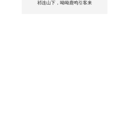
祁连山下，呦呦鹿鸣引客来