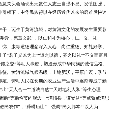
危急关头会涌现出无数仁人志士自强不息、发愤图强，
神引领下，中华民族得以在经历近代以来的磨难后快速
干，诞生于黄河流域，对黄河文化的发展发生重要影
尧舜，宪章文武”，以仁和礼为核心，仁、义、礼、
、悌、廉等道德理念深入人心，尚仁重德、知礼好学、
子“君子义以为上”“道之以德，齐之以礼”“不义而富且
“管鲍之交”等动人事迹，塑造形成中华民族的诚信品格。
征。黄河流域气候温暖，土地肥沃，平原广袤，季节
养殖。劳动人民在长期的农业生产生活中逐渐养成了勤
“天人合一”“道法自然”“天时地利人和”等生态理
道酬勤”等勤俭节约观念，“满招损，谦受益”等戒骄戒满思
民农作”，“舜耕历山”，强调“民为邦本”“以人为