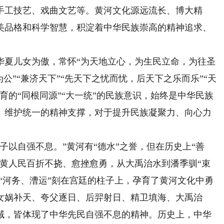
手工技艺、戏曲文艺等。黄河文化源远流长、博大精
美品格和科学智慧，积淀着中华民族崇高的精神追求、
夏儿女为傲，常怀“为天地立心，为生民立命，为往圣
公”“兼济天下”“先天下之忧而忧，后天下之乐而乐”“天
育的“同根同源”“大一统”的民族意识，始终是中华民族
、维护统一的精神支撑，对于提升民族凝聚力、向心力
以自强不息。”黄河有“德水”之誉，但在历史上“善
沿黄人民百折不挠、愈挫愈勇，从大禹治水到潘季驯“束
把“河务、漕运”刻在宫廷的柱子上，孕育了黄河文化中勇
女娲补天、夸父逐日、后羿射日、精卫填海、大禹治
域，皆体现了中华先民自强不息的精神。历史上，中华