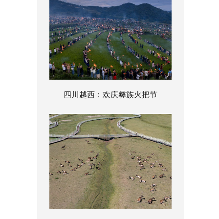
四川越西：欢庆彝族火把节