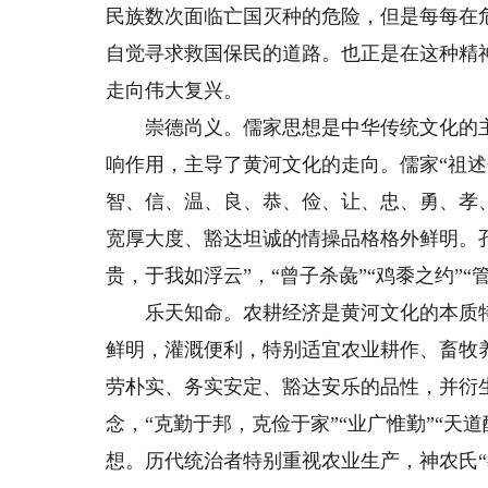
民族数次面临亡国灭种的危险，但是每每在
自觉寻求救国保民的道路。也正是在这种精
走向伟大复兴。
崇德尚义。儒家思想是中华传统文化的主
响作用，主导了黄河文化的走向。儒家“祖述
智、信、温、良、恭、俭、让、忠、勇、孝
宽厚大度、豁达坦诚的情操品格格外鲜明。孔
贵，于我如浮云”，“曾子杀彘”“鸡黍之约”
乐天知命。农耕经济是黄河文化的本质特
鲜明，灌溉便利，特别适宜农业耕作、畜牧
劳朴实、务实安定、豁达安乐的品性，并衍生出
念，“克勤于邦，克俭于家”“业广惟勤”“天
想。历代统治者特别重视农业生产，神农氏“教