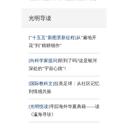
光明导读
["十五五"新图景新征程]
从"遍地开
花"到"精耕细作"
[向科学家提问]
听到了吗?这是银河
深处的"宇宙心跳"!
[国际教科文]
拉美足球：从社区记忆
到情感共振
[光明悦读]
寻踪海外华夏典籍——读
《瀛海寻珍》