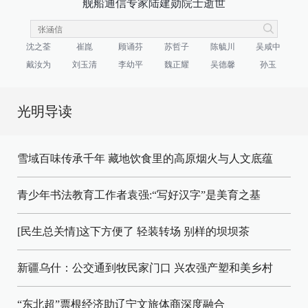
舰船通信专家陆建勋院士逝世
沈之荃
崔崑
顾诵芬
苏哲子
陈毓川
吴咸中
戴汝为
刘玉清
李幼平
魏正耀
吴德馨
孙玉
光明导读
雪域百味传承千年 藏地饮食里的高原烟火与人文底蕴
青少年书法教育工作者袁强:“写好汉字”是美育之基
[民生总关情]这下方便了
轻装转场
别样的坝坝茶
新疆乌什：公交通到牧民家门口
兴农强产塑和美乡村
“东北超”票根经济助辽宁文旅体商深度融合