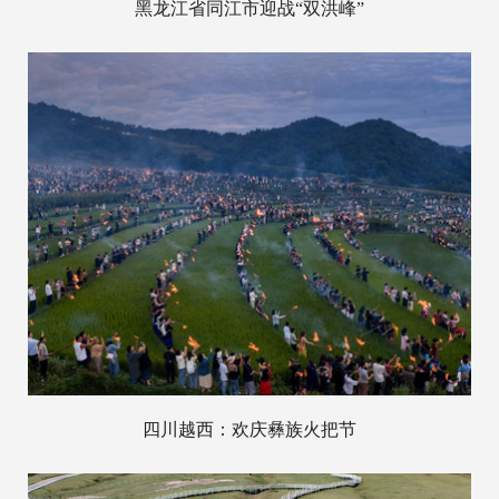
黑龙江省同江市迎战“双洪峰”
四川越西：欢庆彝族火把节