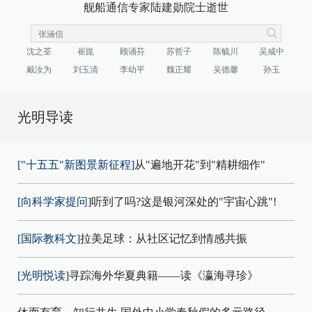
舰船通信专家陆建勋院士逝世
沈之荃
崔崑
顾诵芬
苏哲子
陈毓川
吴咸中
戴汝为
刘玉清
李幼平
魏正耀
吴德馨
孙玉
光明导读
["十五五"新图景新征程]
从"遍地开花"到"精耕细作"
[向科学家提问]
听到了吗?这是银河深处的"宇宙心跳"!
[国际教科文]
拉美足球：从社区记忆到情感共振
[光明悦读]
寻踪海外华夏典籍——读《瀛海寻珍》