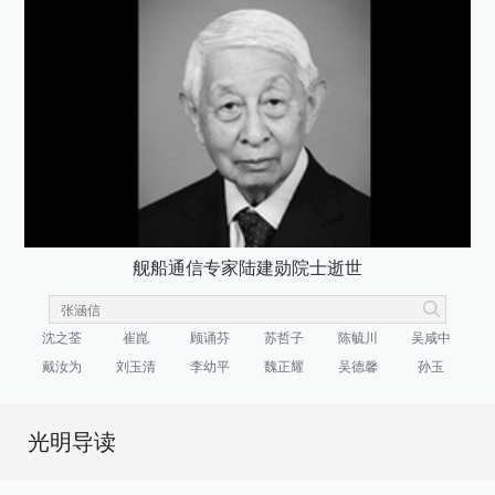
舰船通信专家陆建勋院士逝世
沈之荃
崔崑
顾诵芬
苏哲子
陈毓川
吴咸中
戴汝为
刘玉清
李幼平
魏正耀
吴德馨
孙玉
光明导读