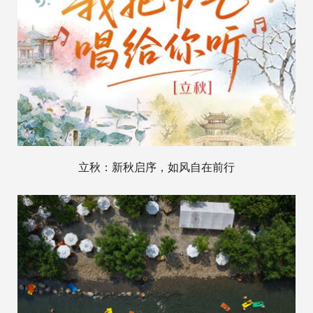
立秋：新秋启序，如风自在前行