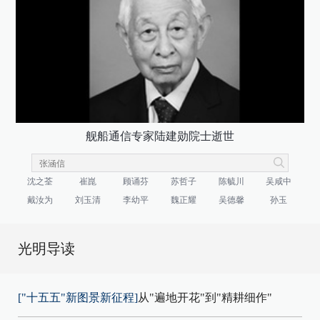
舰船通信专家陆建勋院士逝世
沈之荃
崔崑
顾诵芬
苏哲子
陈毓川
吴咸中
戴汝为
刘玉清
李幼平
魏正耀
吴德馨
孙玉
光明导读
["十五五"新图景新征程]
从"遍地开花"到"精耕细作"