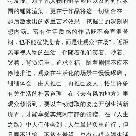
特发现、对平凡人物的鲜活塑造以及对时代氛
围的铺陈渲染，更在于作品将这一切组合在一
起后激发出的多重艺术效果，挖掘出的深刻思
想内涵。富有生活质感的作品既不会宣泄苦
闷，也不能渲染悲情，而是让观众“在场”，近距
离审视人物的生活，伴随着他们笑着、吵着、
哭着，背负沉重，追求幸福。随着剧情不疾不
徐地推进，观众在生活化的场景中慢慢琢磨，
细细体会，由人推己，再推己及人，悟出许多
有关生活的朴素道理。在《去有风的地方》里
观众领悟到，要以主动进取的姿态开创生活新
境界，才能享受其悠闲宁静的馈赠。在《人生
之路》中人们体会到，人生虽是负重前行，但
只要不认输，不放弃希望，总有获得幸福生活