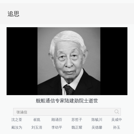
追思
舰船通信专家陆建勋院士逝世
沈之荃
崔崑
顾诵芬
苏哲子
陈毓川
吴咸中
戴汝为
刘玉清
李幼平
魏正耀
吴德馨
孙玉