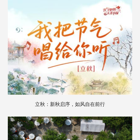
立秋：新秋启序，如风自在前行