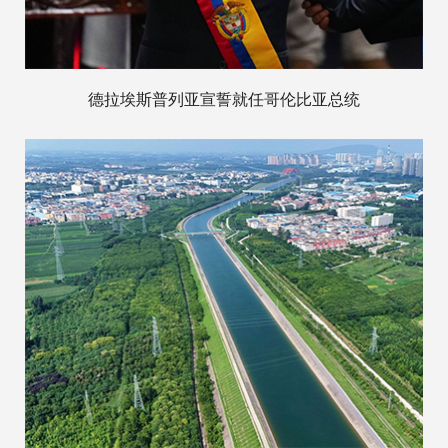
德拉埃斯普列亚宣誓就任哥伦比亚总统