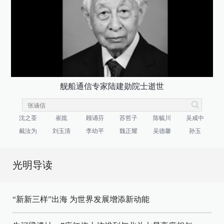
舰船通信专家陆建勋院士逝世
沈之荃
崔崑
顾诵芬
苏哲子
陈毓川
吴咸中
戴汝为
刘玉清
李幼平
魏正耀
吴德馨
孙玉
光明导读
“新新三样”出海 为世界发展增添新动能