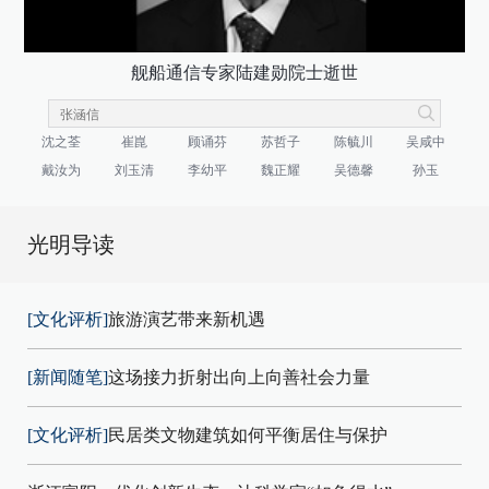
舰船通信专家陆建勋院士逝世
沈之荃
崔崑
顾诵芬
苏哲子
陈毓川
吴咸中
戴汝为
刘玉清
李幼平
魏正耀
吴德馨
孙玉
光明导读
[文化评析]
旅游演艺带来新机遇
[新闻随笔]
这场接力折射出向上向善社会力量
[文化评析]
民居类文物建筑如何平衡居住与保护