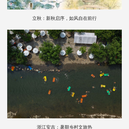
立秋：新秋启序，如风自在前行
浙江安吉：暑期乡村文旅热