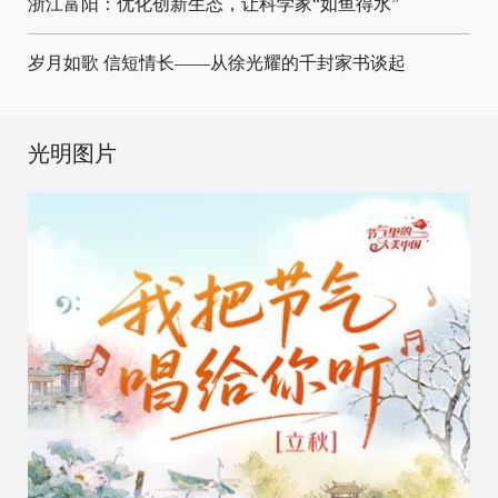
浙江富阳：优化创新生态，让科学家“如鱼得水”
岁月如歌 信短情长——从徐光耀的千封家书谈起
光明图片