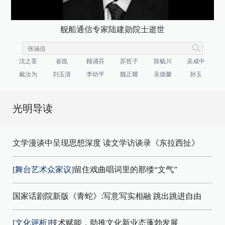
舰船通信专家陆建勋院士逝世
沈之荃
崔崑
顾诵芬
苏哲子
陈毓川
吴咸中
戴汝为
刘玉清
李幼平
魏正耀
吴德馨
孙玉
光明导读
文学漫谈中呈现思想深度 读文学访谈录《东拉西扯》
[舞台艺术众家议]
留住戏曲唱词里的那缕“文气”
国家话剧院新版《青蛇》:写意写实相融 跳出跳进自由
[文化评析]
技术赋能，助推文化新业态蓬勃发展