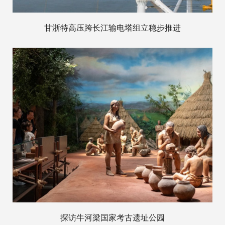
甘浙特高压跨长江输电塔组立稳步推进
探访牛河梁国家考古遗址公园