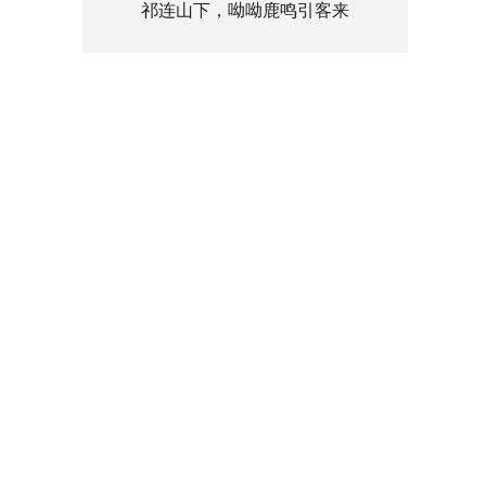
祁连山下，呦呦鹿鸣引客来