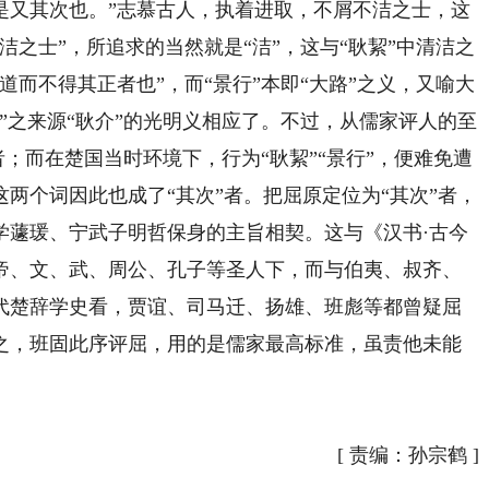
是又其次也。”志慕古人，执着进取，不屑不洁之士，这
洁之士”，所追求的当然就是“洁”，这与“耿絜”中清洁之
道而不得其正者也”，而“景行”本即“大路”之义，又喻大
”之来源“耿介”的光明义相应了。不过，从儒家评人的至
者；而在楚国当时环境下，行为“耿絜”“景行”，便难免遭
两个词因此也成了“其次”者。把屈原定位为“其次”者，
学蘧瑗、宁武子明哲保身的主旨相契。这与《汉书·古今
帝、文、武、周公、孔子等圣人下，而与伯夷、叔齐、
代楚辞学史看，贾谊、司马迁、扬雄、班彪等都曾疑屈
之，班固此序评屈，用的是儒家最高标准，虽责他未能
[
责编：孙宗鹤
]