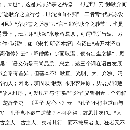
介，大也”，这是屈原所慕之品德；《九辩》云“独耿介而
云“恶耿介之直行兮，世混浊而不知”，二者皆“代屈原设
回风》“介眇志之所惑”云“言己能守耿介之眇节”，也是
背景下，班固用“耿絜”来形容屈原，可谓理所当然。另
作“耿潔”，如《宋书·明帝本纪》有诏曰“若乃林泽贞
高僧传》云“（释僧柔）少而耿潔，便有出尘之操”，顾
夷巢”，语义仍是高尚品质。总之，这三个词在语言发展
虽会略有差异，但基本不出耿直、光明、大、介独、清
俗的人；因此，班固以“耿絜”来形容屈原，从语义和楚
”放入班序，可发现它与“狂狷”“景行”义皆相近，全句解
楚辞学史。《孟子·尽心下》云：“孔子‘不得中道而与
’。孔子岂不欲中道哉？不可必得，故思其次也。”又
，曰古之人，古之人。夷考其行，而不掩焉者也。狂者又不