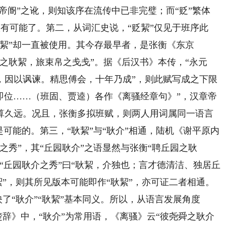
帝阍”之讹，则知该序在流传中已非完璧；而“贬”繁体
就很有可能了。第二，从词汇史说，“贬絜”仅见于班序此
絜”却一直被使用。其今存最早者，是张衡《东京
之耿絜，旅束帛之戋戋”。据《后汉书》本传，“永元
，因以讽谏。精思傅会，十年乃成”，则此赋写成之下限
章即位……（班固、贾逵）各作《离骚经章句》”，汉章帝
不算久远。况且，张衡多拟班赋，则两人用词属同一语言
是可能的。第三，“耿絜”与“耿介”相通，陆机《谢平原内
之秀”，其“丘园耿介”之语显然与张衡“聘丘园之耿
“丘园耿介之秀”曰“耿絜，介独也；言才德清洁、独居丘
絜”，则其所见版本可能即作“耿絜”，亦可证二者相通。
映了“耿介”“耿絜”基本同义。所以，从语言发展角度
楚辞》中，“耿介”为常用语，《离骚》云“彼尧舜之耿介