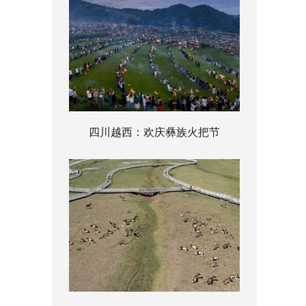
四川越西：欢庆彝族火把节