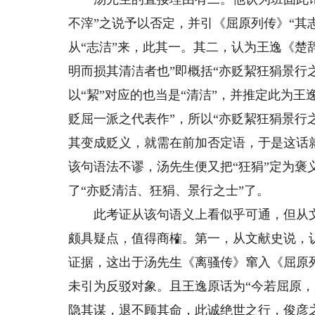
不滓”之说予以否定，并引《屈原列传》“其
从“志洁”来，此其一。其二，认为王逸《楚
明而损其清洁者也”即概括“亦贬絜狂狷景行之士
以“絜”对应的也当是“清洁”，并推定此为
贬屈一派之代表作”，所以“亦贬絜狂狷景行
其变成贬义，就需在前加否定语，于是这话就
该句语法不谬，汤先生便又把“狂狷”定为褒义
了“亦贬清洁、狂狷、景行之士”了。
此考证从该句语义上看似乎可通，但从文
颇具疑点，值得商榷。第一，从文献史说，
证据，这出于汤先生《离骚传》窜入《屈原
未引为反驳对象。且王逸原话为“今若屈原
隐其谋，退不顾其命，此诚绝世之行，俊彦之