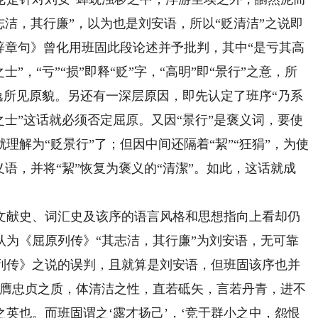
志洁，其行廉”，以为也是刘安语，所以“贬清洁”之说即
辞章句》曾化用班固此段论述并予批判，其中“是亏其高
”，“亏”“损”即释“贬”字，“高明”即“景行”之意，所
王逸所见原貌。另还有一深层原因，即先认定了班序“乃系
之士”这话就必须否定屈原。又因“景行”是褒义词，要使
理解为“贬景行”了；但因中间还隔着“絜”“狂狷”，为使
语，并将“絜”恢复为褒义的“清潔”。如此，这话就成
献史、词汇史及该序的语言风格和思想指向上看却仍
认为《屈原列传》“其志洁，其行廉”为刘安语，无可靠
列传》之说的误判，且就算是刘安语，但班固该序也并
，膺忠贞之质，体清洁之性，直若砥矢，言若丹青，进不
英也。而班固谓之‘露才扬己’，‘竞于群小之中，怨恨