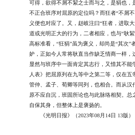
可得，欲得不屑不絜之士而与之，是狷也，
不正合班序对屈原的定位吗？而狂者“不屑不
义便也对应了。又，赵岐注曰“狂者，进取大
道或光明正大的行为，二者相应，也与“耿絜
高标准看，“狂狷”虽为褒义，却尚是“其次”
妒，正如今人常将耿直当作缺乏情商一样，这
显然与班序中一面肯定其志行，又惜其不能
人表》把屈原列在九等中之第二等，仅在五
管仲、孟子、荀卿等同列，也相合。而从汉
原不应自沉，班固所论也与此脉络相契。总
自保其身，但整体上是褒扬的。
《光明日报》（2023年08月14日 13版）