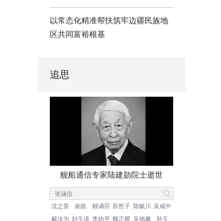
以常态化精准帮扶筑牢边疆民族地
区共同富裕根基
追思
舰船通信专家陆建勋院士逝世
沈之荃
崔崑
顾诵芬
苏哲子
陈毓川
吴咸中
戴汝为
刘玉清
李幼平
魏正耀
吴德馨
孙玉