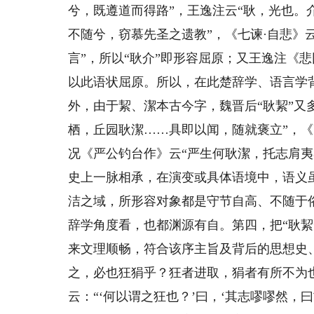
兮，既遵道而得路”，王逸注云“耿，光也。
不随兮，窃慕先圣之遗教”，《七谏·自悲》
言”，所以“耿介”即形容屈原；又王逸注《悲
以此语状屈原。所以，在此楚辞学、语言学
外，由于絜、潔本古今字，魏晋后“耿絜”又多
栖，丘园耿潔……具即以闻，随就褒立”，《
况《严公钓台作》云“严生何耿潔，托志肩
史上一脉相承，在演变或具体语境中，语义
洁之域，所形容对象都是守节自高、不随于
辞学角度看，也都渊源有自。第四，把“耿絜
来文理顺畅，符合该序主旨及背后的思想史、
之，必也狂狷乎？狂者进取，狷者有所不为也
云：“‘何以谓之狂也？’曰，‘其志嘐嘐然