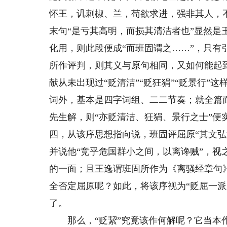
怀王，讥刺椒、兰，苟欲求进，强非其人，不
末句“是亏其高明，而损其清洁者也”显然
化用，则此段便成“而班固谓之……”，只
所作评判，则其义与原句相同，又如何能起
献从未出现过“贬清洁”“贬狂狷”“贬景行”
词外，基本是四字词组、二二节奏；就全篇
先生解，则“亦贬清洁、狂狷、景行之士”便
四，从该序思想指向说，班固评屈原“其文弘
并说他“竞乎危国群小之间，以离谗贼”，视
的一面；且王逸谓班固所作为《离骚经章句》
全否定屈原呢？如此，将该序视为“贬屈一派
了。
那么，“贬絜”究竟该作何解呢？它当本作