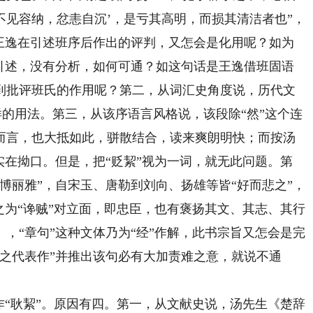
见容纳，忿恚自沉’，是亏其高明，而损其清洁者也”，
是王逸在引述班序后作出的评判，又怎会是化用呢？如为
有引述，没有分析，如何可通？如这句话是王逸借班固语
到批评班氏的作用呢？第二，从词汇史角度说，历代文
这样的用法。第三，从该序语言风格说，该段除“然”这个连
而言，也大抵如此，骈散结合，读来爽朗明快；而按汤
实在拗口。但是，把“贬絜”视为一词，就无此问题。第
博丽雅”，自宋玉、唐勒到刘向、扬雄等皆“好而悲之”，
之为“谗贼”对立面，即忠臣，也有褒扬其文、其志、其行
，“章句”这种文体乃为“经”作解，此书宗旨又怎会是完
之代表作”并推出该句必有大加责难之意，就说不通
“耿絜”。原因有四。第一，从文献史说，汤先生《楚辞