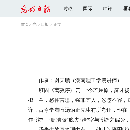
时政
国际
时评
理
首页
>
光明日报
>
正文
作者：谢天鹏（湖南理工学院讲师）
班固《离骚序》云：“今若屈原，露才扬
椒、兰，愁神苦思，强非其人，忿怼不容，沉
详，古今学者唯汤炳正先生有所考证，他在《楚
作“潔”，“贬清潔”脱去“清”字与“潔”之偏旁
汤先生的直接理由有二。他认为班固此论