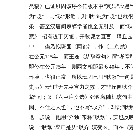
类稿》已证班固该序今传版本中“冥婚”应是“
为“貶”，与“耿”形近，则“耿”讹为“貶”也
条，甚至汉唐间楚辞学者也全无引及，而“耿
赋》“招有道于仄陋，开敢谏之直言，聘丘园
中……衡乃拟班固《两都》，作《二京赋》
在公元115年；而王逸《楚辞章句》谓“孝
即位在公元75年，则两文相距最多40年，
环境，也很正常，所以班固已用“耿絜”一词
史表》云“世无先臣宣力之效，才非丘园耿介
絜”同；又《六臣注文选》张铣释陆机该句中
园、不仕之人也”，他不写“耿介”，却说“耿
退一步说，他用“介独”来释“耿絜”，实也反
说，“耿絜”应正是从“耿介”演变来。而在《