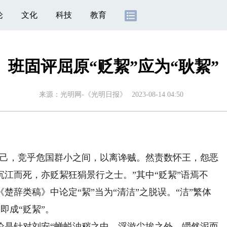
论
文化
科技
教育
班固评屈原“贬絜”应为“耿絜”
来源：
光明网-《光明日报》
2023-08-14 04:50
己，竞乎危国群小之间，以离谗贼。然责数怀王，怨恶
江而死，亦贬絜狂狷景行之士。”其中“贬絜”语焉不
辞类稿》中论定“絜”当为“清洁”之脱误。“洁”繁体
，即成“贬絜”。
是针对刘安“蝉蜕浊秽之中，浮游尘埃之外，皭然泥而