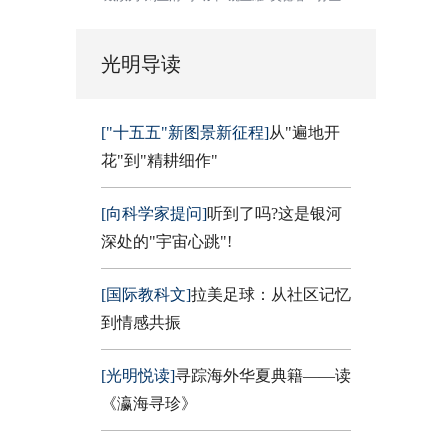
光明导读
["十五五"新图景新征程]
从"遍地开
花"到"精耕细作"
[向科学家提问]
听到了吗?这是银河
深处的"宇宙心跳"!
[国际教科文]
拉美足球：从社区记忆
到情感共振
[光明悦读]
寻踪海外华夏典籍——读
《瀛海寻珍》