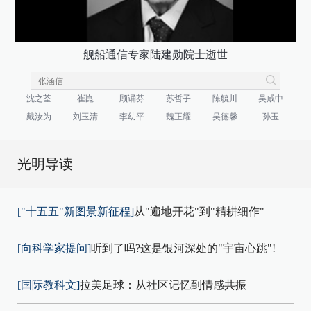
舰船通信专家陆建勋院士逝世
沈之荃
崔崑
顾诵芬
苏哲子
陈毓川
吴咸中
戴汝为
刘玉清
李幼平
魏正耀
吴德馨
孙玉
光明导读
["十五五"新图景新征程]
从"遍地开花"到"精耕细作"
[向科学家提问]
听到了吗?这是银河深处的"宇宙心跳"!
[国际教科文]
拉美足球：从社区记忆到情感共振