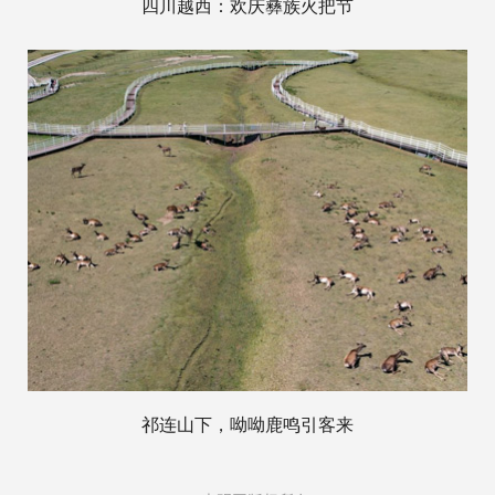
四川越西：欢庆彝族火把节
祁连山下，呦呦鹿鸣引客来