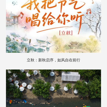
立秋：新秋启序，如风自在前行