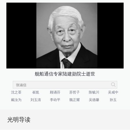
舰船通信专家陆建勋院士逝世
沈之荃
崔崑
顾诵芬
苏哲子
陈毓川
吴咸中
戴汝为
刘玉清
李幼平
魏正耀
吴德馨
孙玉
光明导读