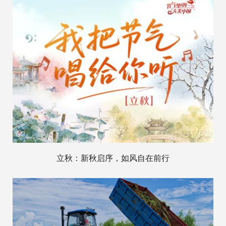
立秋：新秋启序，如风自在前行