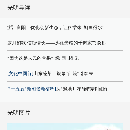
光明导读
浙江富阳：优化创新生态，让科学家“如鱼得水”
岁月如歌 信短情长——从徐光耀的千封家书谈起
“因为这是人民的苹果”
绿 园
相 见
[文化中国行]
山东蓬莱：银幕“仙境”引客来
["十五五"新图景新征程]
从"遍地开花"到"精耕细作"
光明图片