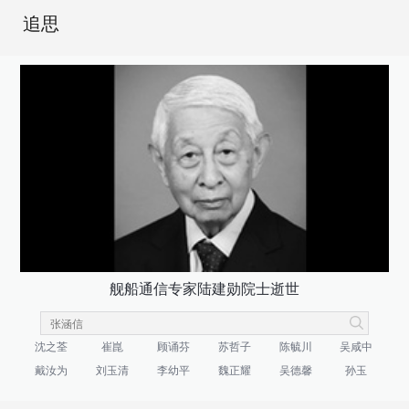
追思
舰船通信专家陆建勋院士逝世
沈之荃
崔崑
顾诵芬
苏哲子
陈毓川
吴咸中
戴汝为
刘玉清
李幼平
魏正耀
吴德馨
孙玉