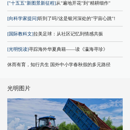
["十五五"新图景新征程]
从"遍地开花"到"精耕细作"
[向科学家提问]
听到了吗?这是银河深处的"宇宙心跳"!
[国际教科文]
拉美足球：从社区记忆到情感共振
[光明悦读]
寻踪海外华夏典籍——读《瀛海寻珍》
休而有育，知行共生 国外中小学春秋假的多元路径
光明图片