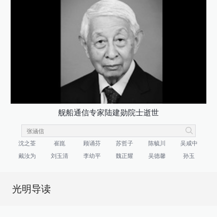
舰船通信专家陆建勋院士逝世
沈之荃
崔崑
顾诵芬
苏哲子
陈毓川
吴咸中
戴汝为
刘玉清
李幼平
魏正耀
吴德馨
孙玉
光明导读