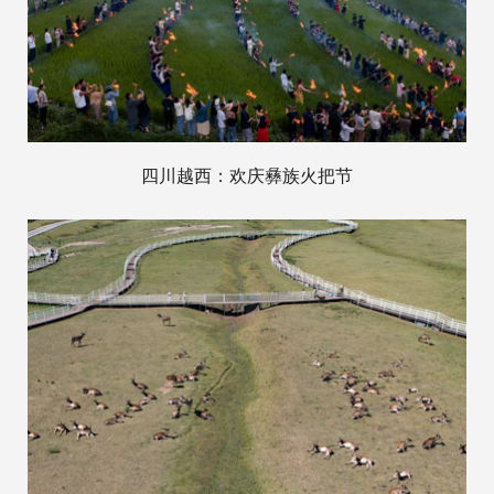
四川越西：欢庆彝族火把节