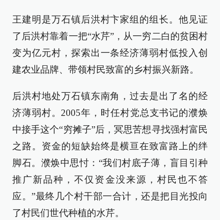
王建明是万石镇后洪村卞家组的组长。他见证
了后洪村靠着一把“水芹”，从一穷二白的贫困村
变为亿元村，探索出一条经济薄弱村低投入创
建农业品牌、带领村民致富的乡村振兴新路。
后洪村地处万石镇东南角，过去是出了名的经
济薄弱村。2005年，时任村党总支书记的濮焕
中接手这个“穷摊子”后，冥思苦想寻找强村富民
之路。资金的短缺始终是横亘在致富路上的绊
脚石。濮焕中思忖：“我们村底子薄，盲目引种
推广新品种，不仅资金没来源，村民也不答
应。”最终几个村干部一合计，还是把目光投向
了村民们世代种植的水芹。