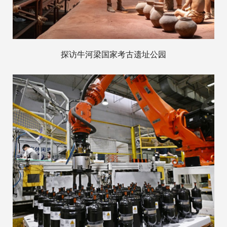
探访牛河梁国家考古遗址公园