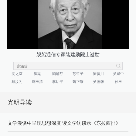
舰船通信专家陆建勋院士逝世
沈之荃
崔崑
顾诵芬
苏哲子
陈毓川
吴咸中
戴汝为
刘玉清
李幼平
魏正耀
吴德馨
孙玉
光明导读
文学漫谈中呈现思想深度 读文学访谈录《东拉西扯》