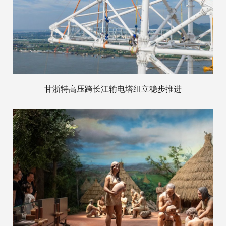
甘浙特高压跨长江输电塔组立稳步推进