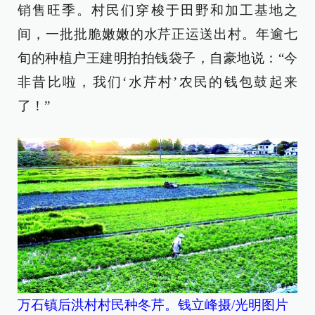
销售旺季。村民们穿梭于田野和加工基地之
间，一批批脆嫩嫩的水芹正运送出村。年逾七
旬的种植户王建明拍拍钱袋子，自豪地说：“今
非昔比啦，我们‘水芹村’农民的钱包鼓起来
了！”
万石镇后洪村村民种冬芹。钱立峰摄/光明图片