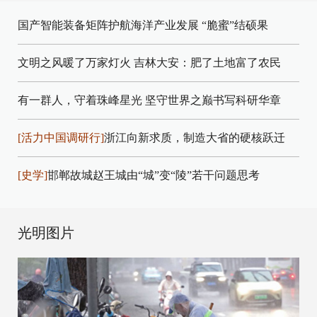
国产智能装备矩阵护航海洋产业发展
“脆蜜”结硕果
文明之风暖了万家灯火
吉林大安：肥了土地富了农民
有一群人，守着珠峰星光
坚守世界之巅书写科研华章
[活力中国调研行]
浙江向新求质，制造大省的硬核跃迁
[史学]
邯郸故城赵王城由“城”变“陵”若干问题思考
光明图片