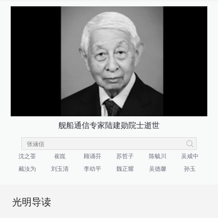
舰船通信专家陆建勋院士逝世
沈之荃
崔崑
顾诵芬
苏哲子
陈毓川
吴咸中
戴汝为
刘玉清
李幼平
魏正耀
吴德馨
孙玉
光明导读