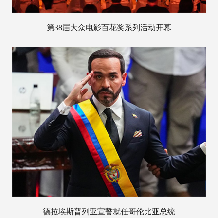
第38届大众电影百花奖系列活动开幕
德拉埃斯普列亚宣誓就任哥伦比亚总统