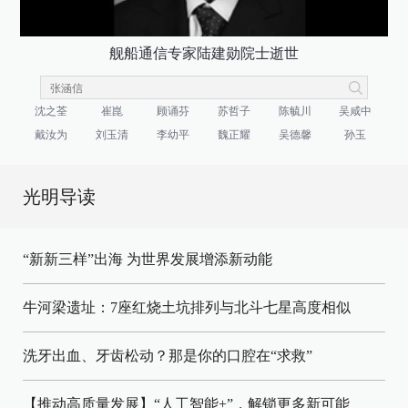
舰船通信专家陆建勋院士逝世
沈之荃
崔崑
顾诵芬
苏哲子
陈毓川
吴咸中
戴汝为
刘玉清
李幼平
魏正耀
吴德馨
孙玉
光明导读
“新新三样”出海 为世界发展增添新动能
牛河梁遗址：7座红烧土坑排列与北斗七星高度相似
洗牙出血、牙齿松动？那是你的口腔在“求救”
【推动高质量发展】“人工智能+”，解锁更多新可能