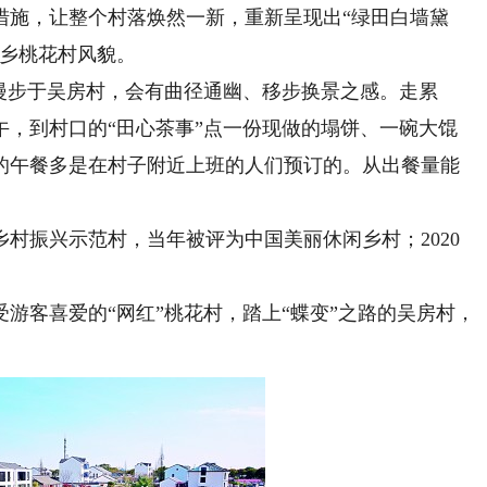
施，让整个村落焕然一新，重新呈现出“绿田白墙黛
水乡桃花村风貌。
步于吴房村，会有曲径通幽、移步换景之感。走累
午，到村口的“田心茶事”点一份现做的塌饼、一碗大馄
的午餐多是在村子附近上班的人们预订的。从出餐量能
村振兴示范村，当年被评为中国美丽休闲乡村；2020
客喜爱的“网红”桃花村，踏上“蝶变”之路的吴房村，