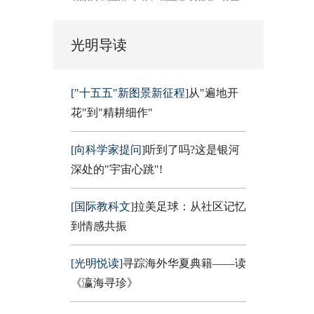
光明导读
["十五五"新图景新征程]
从"遍地开
花"到"精耕细作"
[向科学家提问]
听到了吗?这是银河
深处的"宇宙心跳"!
[国际教科文]
拉美足球：从社区记忆
到情感共振
[光明悦读]
寻踪海外华夏典籍——读
《瀛海寻珍》