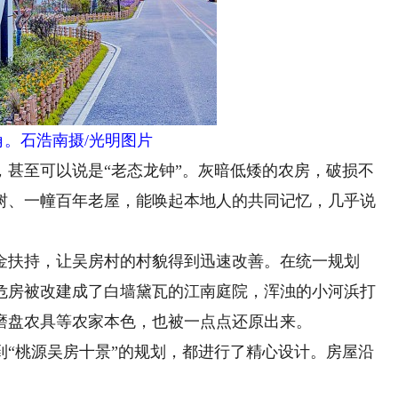
角。石浩南摄/光明图片
至可以说是“老态龙钟”。灰暗低矮的农房，破损不
树、一幢百年老屋，能唤起本地人的共同记忆，几乎说
扶持，让吴房村的村貌得到迅速改善。在统一规划
危房被改建成了白墙黛瓦的江南庭院，浑浊的小河浜打
磨盘农具等农家本色，也被一点点还原出来。
桃源吴房十景”的规划，都进行了精心设计。房屋沿
。