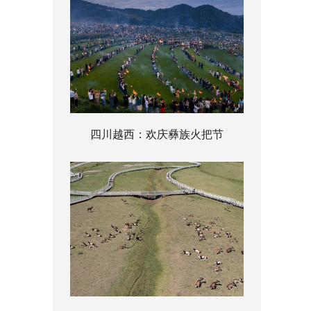
四川越西：欢庆彝族火把节