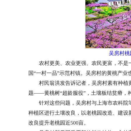
吴房村桃
农村更美、农业更强、农民更富，不是一句
国“一村一品”示范村镇。吴房村的黄桃产业
村民翁洪发告诉记者，吴房村素有种植黄桃
题——黄桃树“超龄服役”，土壤板结贫瘠，
针对这些问题，吴房村与上海市农科院等高
种植区进行土壤改良，以老桃园改造、建设
改良提升老桃园近500亩。