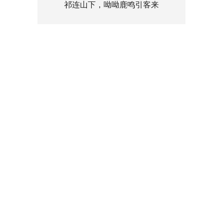
祁连山下，呦呦鹿鸣引客来