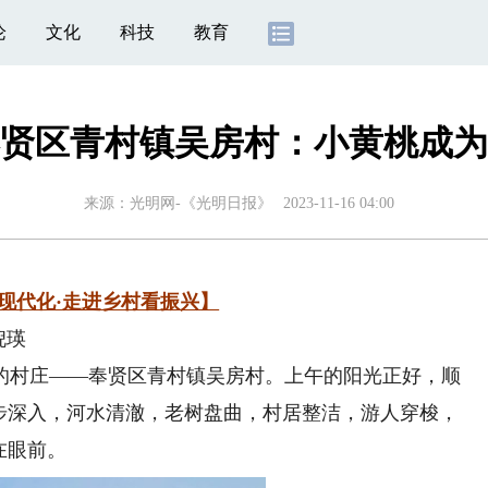
论
文化
科技
教育
贤区青村镇吴房村：小黄桃成为
来源：
光明网-《光明日报》
2023-11-16 04:00
现代化·走进乡村看振兴】
倪瑛
村庄——奉贤区青村镇吴房村。上午的阳光正好，顺
步步深入，河水清澈，老树盘曲，村居整洁，游人穿梭，
在眼前。