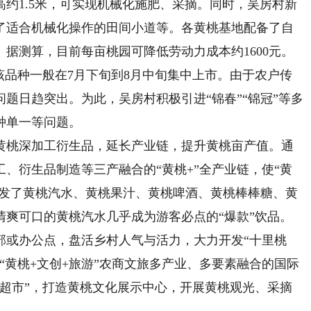
1.5米，可实现机械化施肥、采摘。同时，吴房村新
了适合机械化操作的田间小道等。各黄桃基地配备了自
据测算，目前每亩桃园可降低劳动力成本约1600元。
品种一般在7月下旬到8月中旬集中上市。由于农户传
题日趋突出。为此，吴房村积极引进“锦春”“锦冠”等多
种单一等问题。
桃深加工衍生品，延长产业链，提升黄桃亩产值。通
、衍生品制造等三产融合的“黄桃+”全产业链，使“黄
开发了黄桃汽水、黄桃果汁、黄桃啤酒、黄桃棒棒糖、黄
清爽可口的黄桃汽水几乎成为游客必点的“爆款”饮品。
或办公点，盘活乡村人气与活力，大力开发“十里桃
“黄桃+文创+旅游”农商文旅多产业、多要素融合的国际
心超市”，打造黄桃文化展示中心，开展黄桃观光、采摘