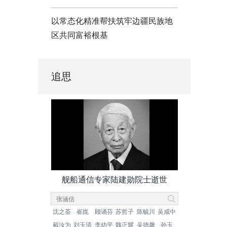
以常态化精准帮扶筑牢边疆民族地
区共同富裕根基
追思
舰船通信专家陆建勋院士逝世
沈之荃
崔崑
顾诵芬
苏哲子
陈毓川
吴咸中
戴汝为
刘玉清
李幼平
魏正耀
吴德馨
孙玉