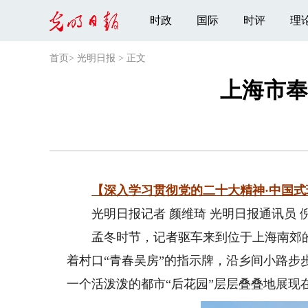
时政
国际
时评
理
首页
>
光明日报
>
正文
上海市奉
【深入学习贯彻党的二十大精神·中国式
光明日报记者 颜维琦 光明日报通讯员 
孟冬时节，记者驱车来到位于上海南郊的
着村口“青春吴房”的指示牌，沿乡间小路
一个活泼泼的都市“后花园”层层叠叠地展现