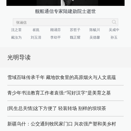
舰船通信专家陆建勋院士逝世
沈之荃
崔崑
顾诵芬
苏哲子
陈毓川
吴咸中
戴汝为
刘玉清
李幼平
魏正耀
吴德馨
孙玉
光明导读
雪域百味传承千年 藏地饮食里的高原烟火与人文底蕴
青少年书法教育工作者袁强:“写好汉字”是美育之基
[民生总关情]这下方便了
轻装转场
别样的坝坝茶
新疆乌什：公交通到牧民家门口
兴农强产塑和美乡村