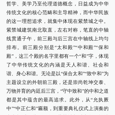
哲学、美学乃至伦理道德概念，日益成为中华
传统文化的核心范畴和主导精神，而中华民族
的这一理想追求，就集中体现在紫禁城之中。
紫禁城建筑南北取直，左右对称，笔直的中轴
线贯通子午，前三殿与后三宫在中轴线上均匀
排布。前三殿分别是“太和殿”“中和殿”“保和
殿”，这三个殿的名字里都有一个“和”字，体现
了中华传统文化的内涵是天人和谐、社会和
谐、身心和谐。无论是以“保合太和”“致中和”为
主题设立的外朝前三殿，还是崇尚乾坤交泰、
万物并育的内廷后三宫，“守中致和”的中和之道
都是其中蕴含的最高追求。此外，从“允执厥
中”“中正仁和”匾额，到重要典礼仪式上演奏的