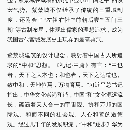
整，紫禁城在城墙的烘托下显示出“国之中”的恢
宏气势。紫禁城不仅继承了传统的三重城制
度，还附会了“左祖右社”“前朝后寝”“五门三
朝”等古制布局，体现出儒家的理想追求，成为
我国古代宫城发展史上现存的最高典范。
紫禁城建筑的设计理念，映射着中国古人所追
求的“中和”思想。《礼记·中庸》有言：“中也
者，天下之大本也；和也者，天下之达道也。
致中和，天地位焉，万物育焉。”习近平总书记
指出，中华文化崇尚和谐，中国“和”文化源远流
长，蕴涵着天人合一的宇宙观、协和万邦的国
际观、和而不同的社会观、人心和善的道德
观。经过几千年的发展积淀，“中和”逐步升华为