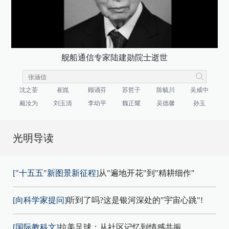
舰船通信专家陆建勋院士逝世
沈之荃
崔崑
顾诵芬
苏哲子
陈毓川
吴咸中
戴汝为
刘玉清
李幼平
魏正耀
吴德馨
孙玉
光明导读
["十五五"新图景新征程]
从"遍地开花"到"精耕细作"
[向科学家提问]
听到了吗?这是银河深处的"宇宙心跳"!
[国际教科文]
拉美足球：从社区记忆到情感共振