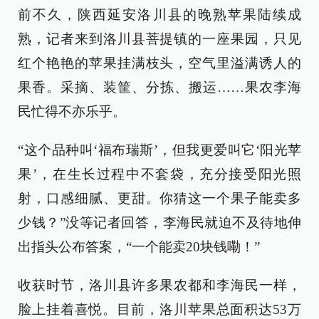
前不久，陕西延安洛川县的晚熟苹果陆续成
熟，记者来到洛川县菩提镇的一座果园，只见
红个艳艳的苹果挂满枝头，空气里溢满诱人的
果香。采摘、装筐、分拣、搬运……果农李海
民忙得不亦乐乎。
“这个品种叫‘福布瑞斯’，但我更爱叫它‘阳光苹
果’，在生长过程中不套袋，充分接受阳光照
射，口感细腻、更甜。你猜这一个果子能卖多
少钱？”没等记者回答，李海民就迫不及待地伸
出指头公布答案，“一个能卖20块钱嘞！”
收获时节，洛川县许多果农都和李海民一样，
脸上挂着喜悦。目前，洛川苹果总面积达53万