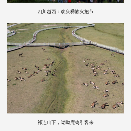
四川越西：欢庆彝族火把节
祁连山下，呦呦鹿鸣引客来