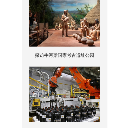
探访牛河梁国家考古遗址公园