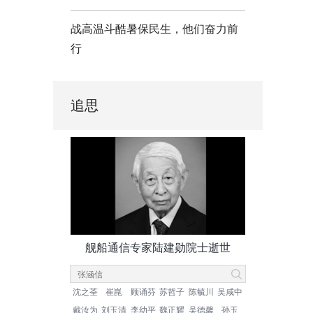
战高温斗酷暑保民生，他们奋力前
行
追思
舰船通信专家陆建勋院士逝世
沈之荃
崔崑
顾诵芬
苏哲子
陈毓川
吴咸中
戴汝为
刘玉清
李幼平
魏正耀
吴德馨
孙玉