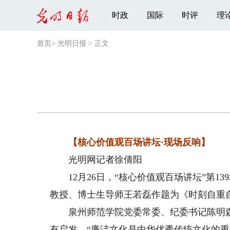
时政
国际
时评
理
首页
>
光明日报
>
正文
【核心价值观百场讲坛·现场反响】
光明网记者徐倩阳
12月26日，“核心价值观百场讲坛”第1
教授、博士生导师王若磊作题为《时刻自重
泉州师范学院党委常委、纪委书记陈明森
有启发，“廉洁文化是中华优秀传统文化的