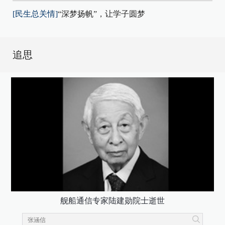
[民生总关情]
“深梦扬帆”，让学子圆梦
追思
舰船通信专家陆建勋院士逝世