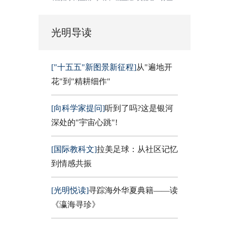
光明导读
["十五五"新图景新征程]
从"遍地开
花"到"精耕细作"
[向科学家提问]
听到了吗?这是银河
深处的"宇宙心跳"!
[国际教科文]
拉美足球：从社区记忆
到情感共振
[光明悦读]
寻踪海外华夏典籍——读
《瀛海寻珍》