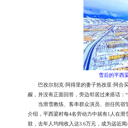
雪后的平西
巴孜尔别克·阿得里的妻子热孜亚·阿合买
赧，并没有正面回答，旁边邻居过来搭话：“
当滑雪教练、客串群众演员、担任民宿管
介绍，平西梁村每4名劳动力中就有1人在滑
鼓，去年人均纯收入达3.6万元，成为远近闻