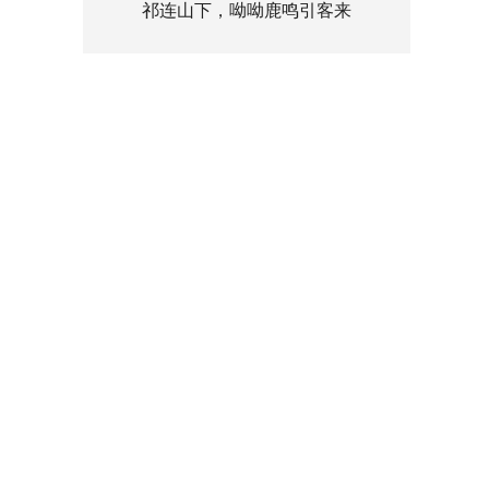
祁连山下，呦呦鹿鸣引客来