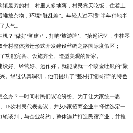
镇最穷的村。村里人多地薄，村民靠天吃饭，住着土
堆放杂物，环境“脏乱差”。年轻人过不惯“半年种地半
没了人气。
“做好‘党建+’，打响‘旅游牌’。”拾起记忆，李桂琴
采取全村整体搬迁形式开发建设丝绸之路国际度假区；
住进了功能完备、设施齐全、造型美观的新家。
设好、经营好、运作好，就能成就一个喷金吐银的“聚
振兴。经过认真调研，他们提出了“整村打造民宿”的特色
么办？一时间村民们议论纷纷。为了让大家统一思
、15次村民代表会议，并从5家招商企业中择优选定一
11轮谈判，与企业签约，整体连片打造民宿产业，并推