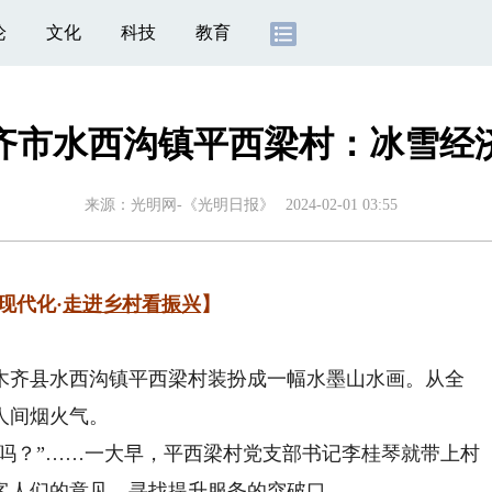
论
文化
科技
教育
齐市水西沟镇平西梁村：冰雪经
来源：
光明网-《光明日报》
2024-02-01 03:55
现代化·
走进乡村看振兴
】
齐县水西沟镇平西梁村装扮成一幅水墨山水画。从全
人间烟火气。
吗？”……一大早，平西梁村党支部书记李桂琴就带上村
客人们的意见，寻找提升服务的突破口。