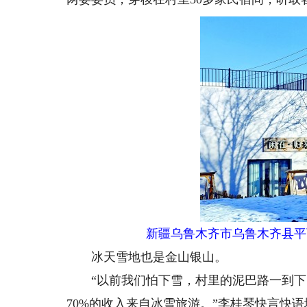
新疆乌鲁木齐市乌鲁木齐县平
冰天雪地也是金山银山。
“以前我们怕下雪，村里的泥巴路一到下
70%的收入来自冰雪旅游。”李桂琴快言快