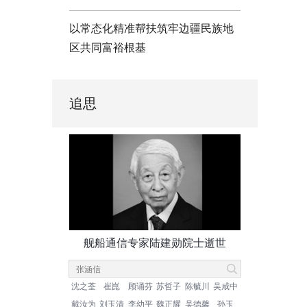
以常态化精准帮扶筑牢边疆民族地
区共同富裕根基
追思
舰船通信专家陆建勋院士逝世
沈之荃
崔崑
顾诵芬
苏哲子
陈毓川
吴咸中
戴汝为
刘玉清
李幼平
魏正耀
吴德馨
孙玉