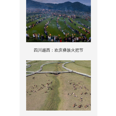
四川越西：欢庆彝族火把节