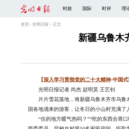
时政
国际
时评
理
首页
>
光明日报
>
正文
新疆乌鲁木
【
深入学习贯彻党的二十大精神
·中国式
光明日报记者 尚杰 赵明昊 王艺钊
片片雪花落地，将新疆乌鲁木齐市乌鲁木
国各地涌来的游客，让冬日的小山村充满了
“住的地方暖气热吗？”“吃的东西合胃口
两委委员，穿梭在村里50多家民宿间，听取