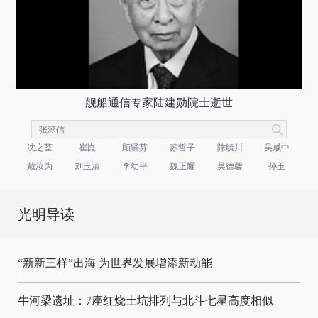
舰船通信专家陆建勋院士逝世
沈之荃
崔崑
顾诵芬
苏哲子
陈毓川
吴咸中
戴汝为
刘玉清
李幼平
魏正耀
吴德馨
孙玉
光明导读
“新新三样”出海 为世界发展增添新动能
牛河梁遗址：7座红烧土坑排列与北斗七星高度相似