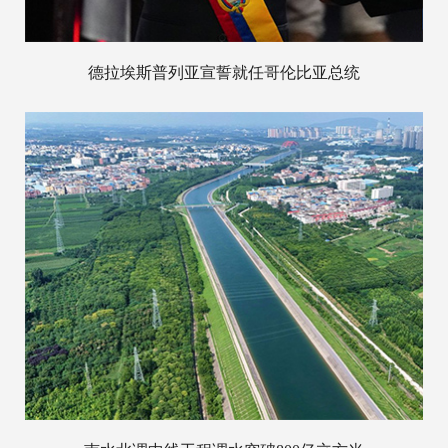
德拉埃斯普列亚宣誓就任哥伦比亚总统