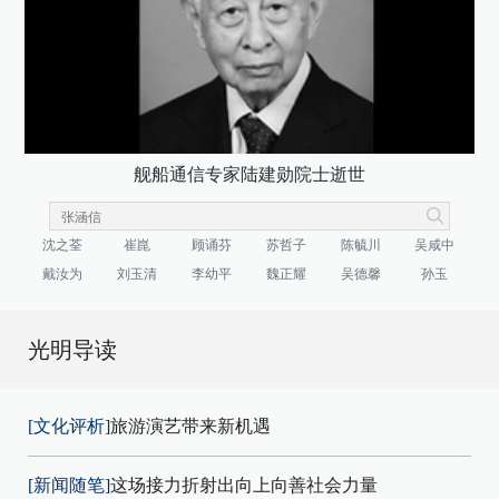
舰船通信专家陆建勋院士逝世
沈之荃
崔崑
顾诵芬
苏哲子
陈毓川
吴咸中
戴汝为
刘玉清
李幼平
魏正耀
吴德馨
孙玉
光明导读
[文化评析]
旅游演艺带来新机遇
[新闻随笔]
这场接力折射出向上向善社会力量