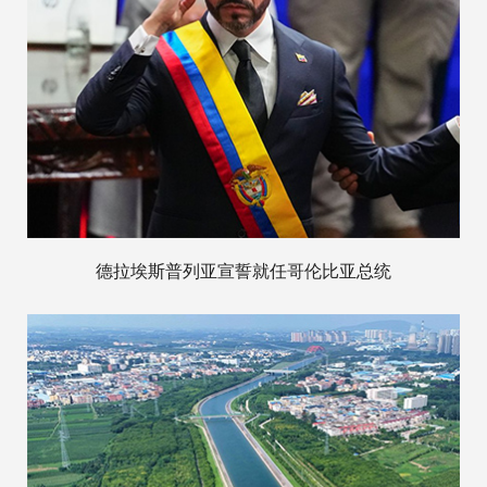
德拉埃斯普列亚宣誓就任哥伦比亚总统