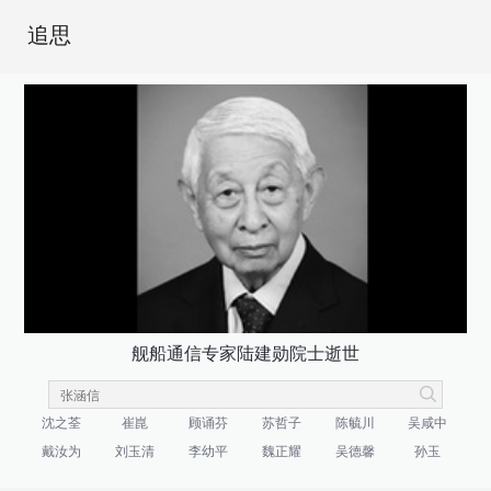
追思
舰船通信专家陆建勋院士逝世
沈之荃
崔崑
顾诵芬
苏哲子
陈毓川
吴咸中
戴汝为
刘玉清
李幼平
魏正耀
吴德馨
孙玉