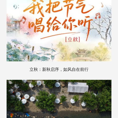
立秋：新秋启序，如风自在前行