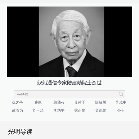
舰船通信专家陆建勋院士逝世
沈之荃
崔崑
顾诵芬
苏哲子
陈毓川
吴咸中
戴汝为
刘玉清
李幼平
魏正耀
吴德馨
孙玉
光明导读