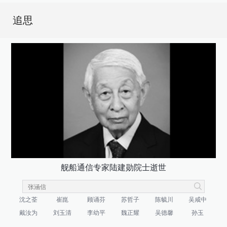
追思
舰船通信专家陆建勋院士逝世
沈之荃
崔崑
顾诵芬
苏哲子
陈毓川
吴咸中
戴汝为
刘玉清
李幼平
魏正耀
吴德馨
孙玉