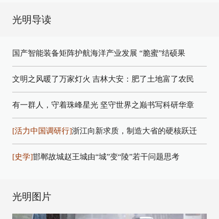
光明导读
国产智能装备矩阵护航海洋产业发展
“脆蜜”结硕果
文明之风暖了万家灯火
吉林大安：肥了土地富了农民
有一群人，守着珠峰星光
坚守世界之巅书写科研华章
[活力中国调研行]
浙江向新求质，制造大省的硬核跃迁
[史学]
邯郸故城赵王城由“城”变“陵”若干问题思考
光明图片