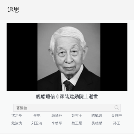
追思
舰船通信专家陆建勋院士逝世
沈之荃
崔崑
顾诵芬
苏哲子
陈毓川
吴咸中
戴汝为
刘玉清
李幼平
魏正耀
吴德馨
孙玉