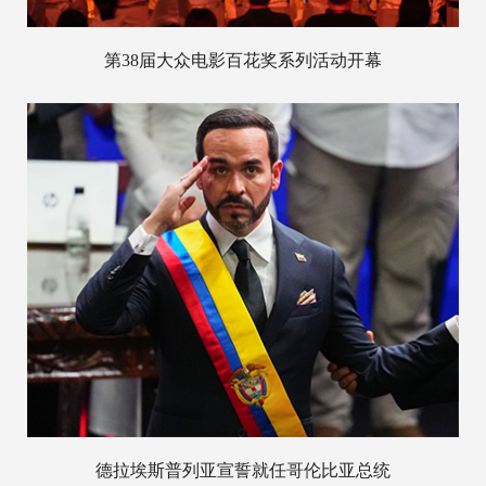
第38届大众电影百花奖系列活动开幕
德拉埃斯普列亚宣誓就任哥伦比亚总统