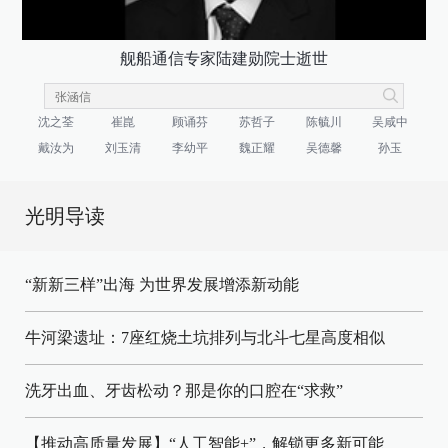
舰船通信专家陆建勋院士逝世
沈之荃
崔崑
顾诵芬
苏哲子
陈毓川
吴咸中
戴汝为
刘玉清
李幼平
魏正耀
吴德馨
孙玉
光明导读
“新新三样”出海 为世界发展增添新动能
牛河梁遗址：7座红烧土坑排列与北斗七星高度相似
洗牙出血、牙齿松动？那是你的口腔在“求救”
【推动高质量发展】“人工智能+”，解锁更多新可能