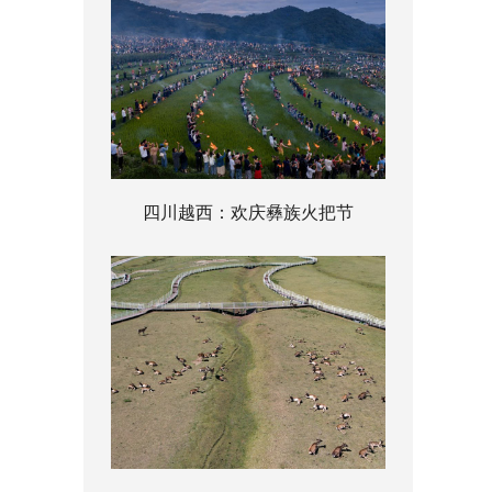
四川越西：欢庆彝族火把节