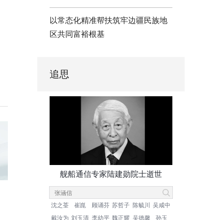
以常态化精准帮扶筑牢边疆民族地
区共同富裕根基
追思
舰船通信专家陆建勋院士逝世
沈之荃
崔崑
顾诵芬
苏哲子
陈毓川
吴咸中
戴汝为
刘玉清
李幼平
魏正耀
吴德馨
孙玉