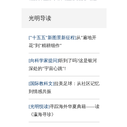
光明导读
["十五五"新图景新征程]
从"遍地开
花"到"精耕细作"
[向科学家提问]
听到了吗?这是银河
深处的"宇宙心跳"!
[国际教科文]
拉美足球：从社区记忆
到情感共振
[光明悦读]
寻踪海外华夏典籍——读
《瀛海寻珍》