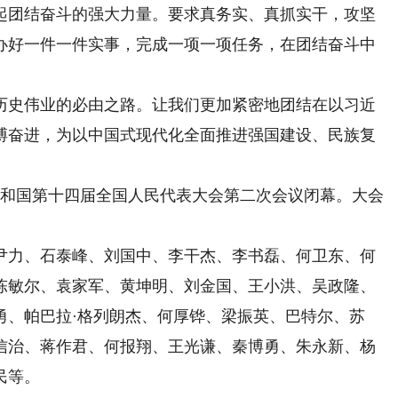
起团结奋斗的强大力量。要求真务实、真抓实干，攻坚
办好一件一件实事，完成一项一项任务，在团结奋斗中
史伟业的必由之路。让我们更加紧密地团结在以习近
搏奋进，为以中国式现代化全面推进强国建设、民族复
和国第十四届全国人民代表大会第二次会议闭幕。大会
力、石泰峰、刘国中、李干杰、李书磊、何卫东、何
陈敏尔、袁家军、黄坤明、刘金国、王小洪、吴政隆、
勇、帕巴拉·格列朗杰、何厚铧、梁振英、巴特尔、苏
信治、蒋作君、何报翔、王光谦、秦博勇、朱永新、杨
民等。