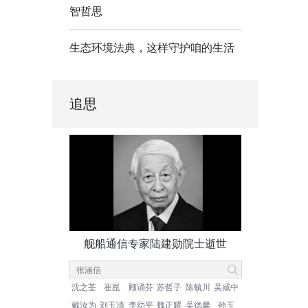
智哲思
生态环境法典，这样守护咱的生活
追思
舰船通信专家陆建勋院士逝世
沈之荃
崔崑
顾诵芬
苏哲子
陈毓川
吴咸中
戴汝为
刘玉清
李幼平
魏正耀
吴德馨
孙玉