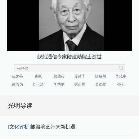
舰船通信专家陆建勋院士逝世
沈之荃
崔崑
顾诵芬
苏哲子
陈毓川
吴咸中
戴汝为
刘玉清
李幼平
魏正耀
吴德馨
孙玉
光明导读
[文化评析]
旅游演艺带来新机遇