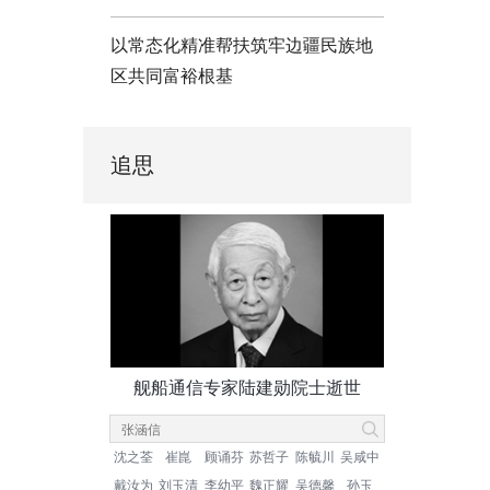
以常态化精准帮扶筑牢边疆民族地
区共同富裕根基
追思
舰船通信专家陆建勋院士逝世
沈之荃
崔崑
顾诵芬
苏哲子
陈毓川
吴咸中
戴汝为
刘玉清
李幼平
魏正耀
吴德馨
孙玉