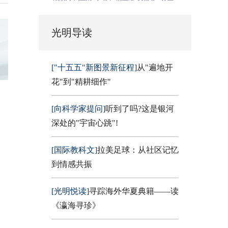
光明导读
["十五五"新图景新征程]
从"遍地开
花"到"精耕细作"
[向科学家提问]
听到了吗?这是银河
深处的"宇宙心跳"!
[国际教科文]
拉美足球：从社区记忆
到情感共振
[光明悦读]
寻踪海外华夏典籍——读
《瀛海寻珍》