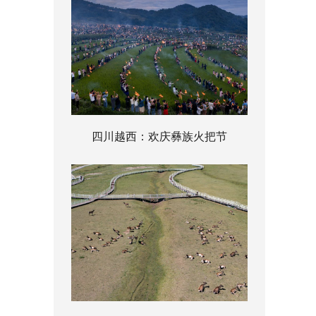
四川越西：欢庆彝族火把节