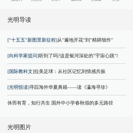
光明导读
["十五五"新图景新征程]
从"遍地开花"到"精耕细作"
[向科学家提问]
听到了吗?这是银河深处的"宇宙心跳"!
[国际教科文]
拉美足球：从社区记忆到情感共振
[光明悦读]
寻踪海外华夏典籍——读《瀛海寻珍》
休而有育，知行共生 国外中小学春秋假的多元路径
光明图片