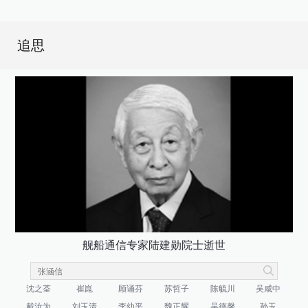
追思
舰船通信专家陆建勋院士逝世
沈之荃
崔崑
顾诵芬
苏哲子
陈毓川
吴咸中
戴汝为
刘玉清
李幼平
魏正耀
吴德馨
孙玉