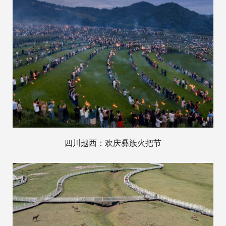
四川越西：欢庆彝族火把节