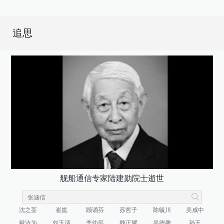
追思
舰船通信专家陆建勋院士逝世
沈之荃
崔崑
顾诵芬
苏哲子
陈毓川
吴咸中
戴汝为
刘玉清
李幼平
魏正耀
吴德馨
孙玉