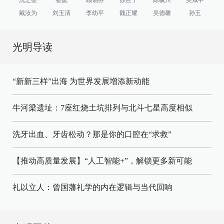
戴汝为
刘玉清
李幼平
魏正耀
吴德馨
孙玉
光明导读
“新新三样”出海 为世界发展增添新动能
牛河梁遗址：7座红烧土坑排列与北斗七星高度相似
洗牙出血、牙齿松动？那是你的口腔在“求救”
【推动高质量发展】“人工智能+”，解锁更多新可能
礼以立人：曾国藩礼学的内在逻辑与当代回响