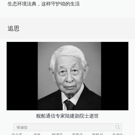
生态环境法典，这样守护咱的生活
追思
舰船通信专家陆建勋院士逝世
沈之荃
崔崑
顾诵芬
苏哲子
陈毓川
吴咸中