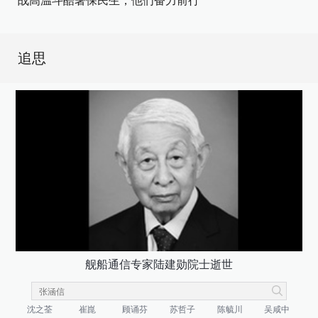
战高温斗酷暑保民生，他们奋力前行
追思
舰船通信专家陆建勋院士逝世
沈之荃
崔崑
顾诵芬
苏哲子
陈毓川
吴咸中