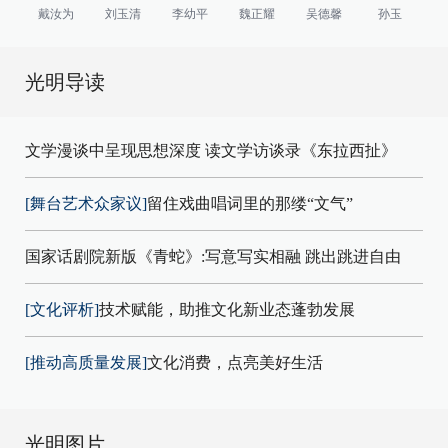
戴汝为
刘玉清
李幼平
魏正耀
吴德馨
孙玉
光明导读
文学漫谈中呈现思想深度 读文学访谈录《东拉西扯》
[舞台艺术众家议]
留住戏曲唱词里的那缕“文气”
国家话剧院新版《青蛇》:写意写实相融 跳出跳进自由
[文化评析]
技术赋能，助推文化新业态蓬勃发展
[推动高质量发展]
文化消费，点亮美好生活
光明图片