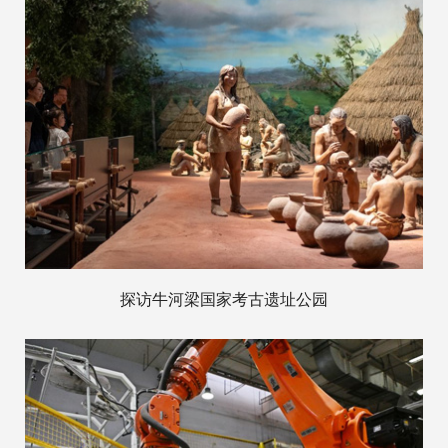
探访牛河梁国家考古遗址公园