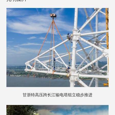
甘浙特高压跨长江输电塔组立稳步推进