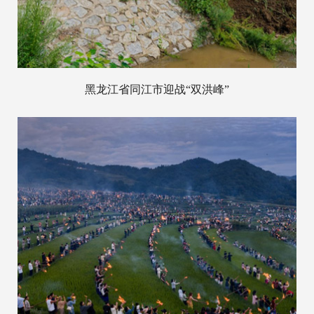
黑龙江省同江市迎战“双洪峰”