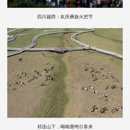
四川越西：欢庆彝族火把节
祁连山下，呦呦鹿鸣引客来