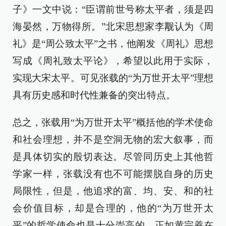
子》一文中说：“臣谓前世号称太平者，须是四
海晏然，万物得所。”北宋思想家李觏认为《周
礼》是“周公致太平”之书，他阐发《周礼》思想
写成《周礼致太平论》，希望以此用于实际，
实现大宋太平。可见张载的“为万世开太平”理想
具有历史感和时代性兼备的突出特点。
总之，张载用“为万世开太平”概括他的学术使命
和社会理想，并不是空洞无物的宏大叙事，而
是具体切实的殷切表达。尽管同历史上其他哲
学家一样，张载没有也不可能摆脱自身的历史
局限性，但是，他追求的富、均、安、和的社
会价值目标，却是合理的，他的“为万世开太
平”的哲学使命也是十分崇高的。正如黄宗羲在