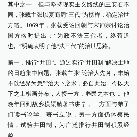
其中之一。但与坚持现实主义路线的王安石不
同，张载主张以夏商周“三代”为榜样，确定治世
方略。1069年，张载受诏回朝与宋神宗讨论治
国方略时提出：“为政不法三代者，终苟道
也。”明确表明了他“法三代”的治世思路。
第一，推行“井田”。通过实行“井田制”解决土地
的日趋集中问题。张载主张“论治人先务，未始
不以经界为急”“治天下之术，必自此始。今以天
下之土棋画分布，人授一方，养民之本也”。他
晚年回到故乡横渠镇著书讲学，一方面与弟子
们读书论学、著书立说，另一方面仍体察民
情，试验井田制，为广泛推行井田制积累经
验。