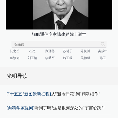
舰船通信专家陆建勋院士逝世
沈之荃
崔崑
顾诵芬
苏哲子
陈毓川
吴咸中
戴汝为
刘玉清
李幼平
魏正耀
吴德馨
孙玉
光明导读
["十五五"新图景新征程]
从"遍地开花"到"精耕细作"
[向科学家提问]
听到了吗?这是银河深处的"宇宙心跳"!