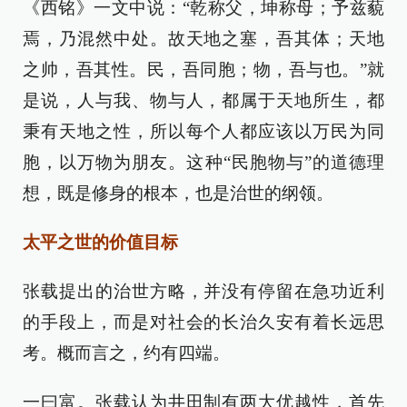
《西铭》一文中说：“乾称父，坤称母；予兹藐
焉，乃混然中处。故天地之塞，吾其体；天地
之帅，吾其性。民，吾同胞；物，吾与也。”就
是说，人与我、物与人，都属于天地所生，都
秉有天地之性，所以每个人都应该以万民为同
胞，以万物为朋友。这种“民胞物与”的道德理
想，既是修身的根本，也是治世的纲领。
太平之世的价值目标
张载提出的治世方略，并没有停留在急功近利
的手段上，而是对社会的长治久安有着长远思
考。概而言之，约有四端。
一曰富。张载认为井田制有两大优越性，首先