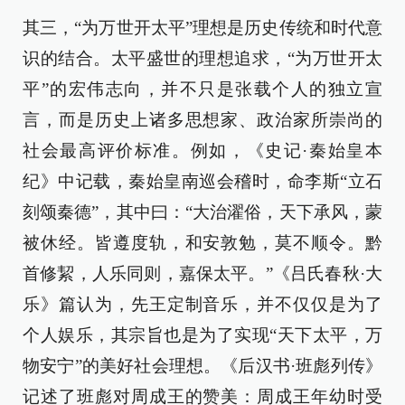
其三，“为万世开太平”理想是历史传统和时代意
识的结合。太平盛世的理想追求，“为万世开太
平”的宏伟志向，并不只是张载个人的独立宣
言，而是历史上诸多思想家、政治家所崇尚的
社会最高评价标准。例如，《史记·秦始皇本
纪》中记载，秦始皇南巡会稽时，命李斯“立石
刻颂秦德”，其中曰：“大治濯俗，天下承风，蒙
被休经。皆遵度轨，和安敦勉，莫不顺令。黔
首修絜，人乐同则，嘉保太平。”《吕氏春秋·大
乐》篇认为，先王定制音乐，并不仅仅是为了
个人娱乐，其宗旨也是为了实现“天下太平，万
物安宁”的美好社会理想。《后汉书·班彪列传》
记述了班彪对周成王的赞美：周成王年幼时受