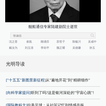
舰船通信专家陆建勋院士逝世
沈之荃
崔崑
顾诵芬
苏哲子
陈毓川
吴咸中
戴汝为
刘玉清
李幼平
魏正耀
吴德馨
孙玉
光明导读
["十五五"新图景新征程]
从"遍地开花"到"精耕细作"
[向科学家提问]
听到了吗?这是银河深处的"宇宙心跳"!
[国际教科文]
拉美足球：从社区记忆到情感共振