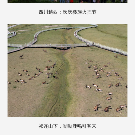
四川越西：欢庆彝族火把节
祁连山下，呦呦鹿鸣引客来