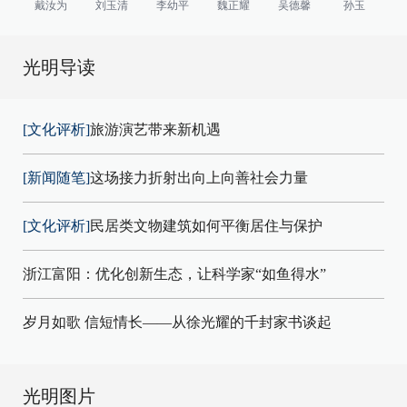
戴汝为
刘玉清
李幼平
魏正耀
吴德馨
孙玉
光明导读
[文化评析]
旅游演艺带来新机遇
[新闻随笔]
这场接力折射出向上向善社会力量
[文化评析]
民居类文物建筑如何平衡居住与保护
浙江富阳：优化创新生态，让科学家“如鱼得水”
岁月如歌 信短情长——从徐光耀的千封家书谈起
光明图片