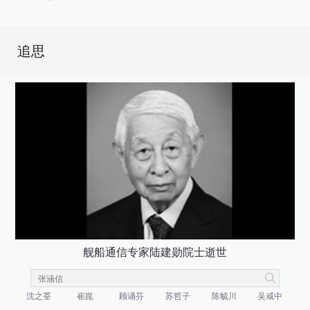
追思
舰船通信专家陆建勋院士逝世
沈之荃
崔崑
顾诵芬
苏哲子
陈毓川
吴咸中