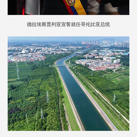
德拉埃斯普列亚宣誓就任哥伦比亚总统