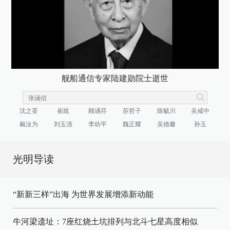
舰船通信专家陆建勋院士逝世
沈之荃
崔崑
顾诵芬
苏哲子
陈毓川
吴咸中
戴汝为
刘玉清
李幼平
魏正耀
吴德馨
孙玉
光明导读
“新新三样”出海 为世界发展增添新动能
牛河梁遗址：7座红烧土坑排列与北斗七星高度相似