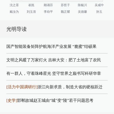
沈之荃
崔崑
顾诵芬
苏哲子
陈毓川
吴咸中
戴汝为
刘玉清
李幼平
魏正耀
吴德馨
孙玉
光明导读
国产智能装备矩阵护航海洋产业发展
“脆蜜”结硕果
文明之风暖了万家灯火
吉林大安：肥了土地富了农民
有一群人，守着珠峰星光
坚守世界之巅书写科研华章
[活力中国调研行]
浙江向新求质，制造大省的硬核跃迁
[史学]
邯郸故城赵王城由“城”变“陵”若干问题思考